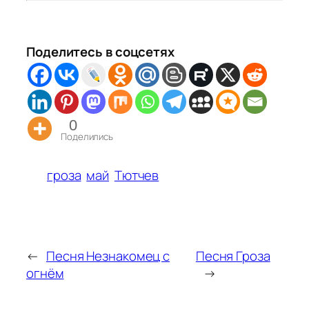
Поделитесь в соцсетях
0
Поделились
гроза
май
Тютчев
←
Песня Незнакомец с
Песня Гроза
огнём
→